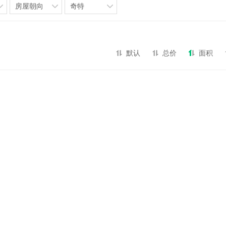
房屋朝向
奇特
默认
总价
面积