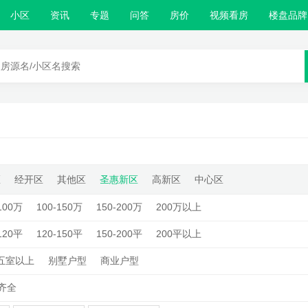
小区
资讯
专题
问答
房价
视频看房
楼盘品牌
区
经开区
其他区
圣惠新区
高新区
中心区
100万
100-150万
150-200万
200万以上
120平
120-150平
150-200平
200平以上
五室以上
别墅户型
商业户型
齐全