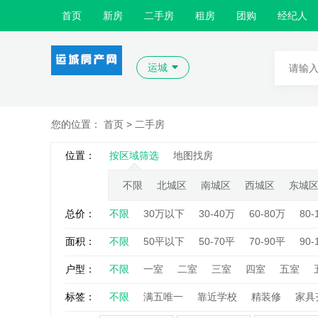
首页
新房
二手房
租房
团购
经纪人
运城
您的位置：
首页
> 二手房
位置：
按区域筛选
地图找房
不限
北城区
南城区
西城区
东城
总价：
不限
30万以下
30-40万
60-80万
80-
面积：
不限
50平以下
50-70平
70-90平
90-
户型：
不限
一室
二室
三室
四室
五室
标签：
不限
满五唯一
靠近学校
精装修
家具