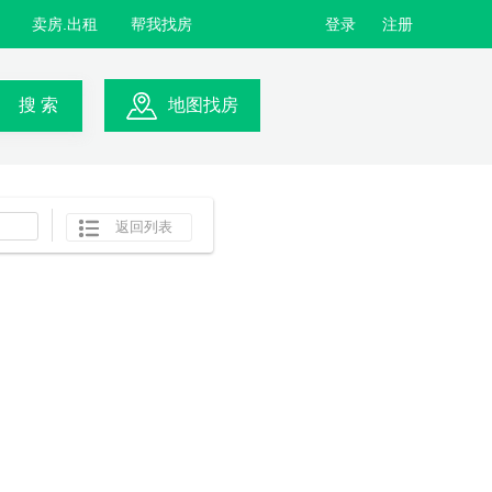
卖房.出租
帮我找房
登录
注册
搜 索
地图找房
返回列表