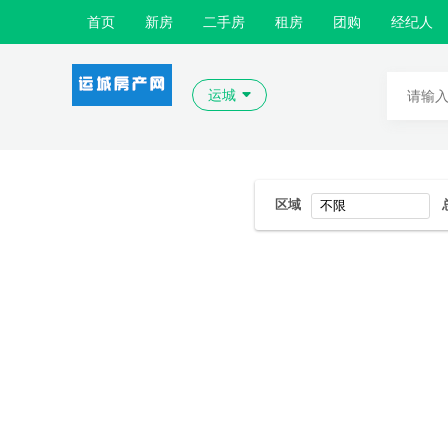
首页
新房
二手房
租房
团购
经纪人
运城
区域
不限