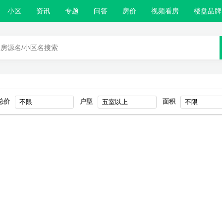
小区
资讯
专题
问答
房价
视频看房
楼盘品牌
总价
户型
面积
不限
五室以上
不限