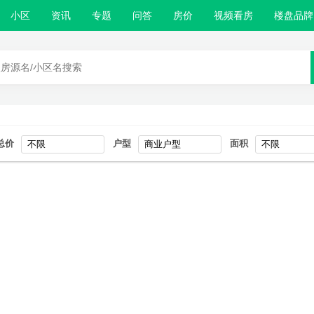
小区
资讯
专题
问答
房价
视频看房
楼盘品牌
总价
户型
面积
不限
商业户型
不限