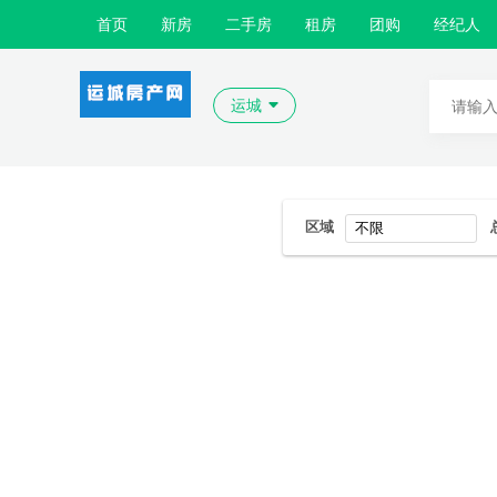
首页
新房
二手房
租房
团购
经纪人
运城
区域
不限