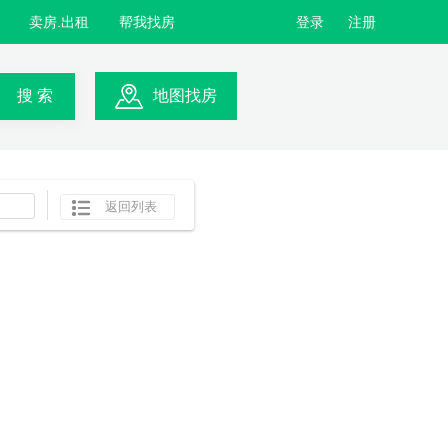
卖房.出租
帮我找房
登录
注册
搜 索
地图找房
返回列表