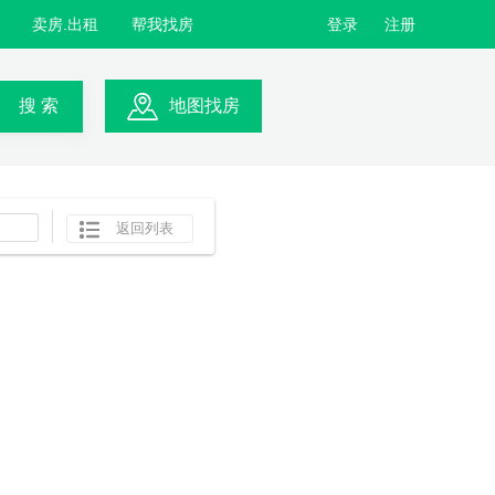
卖房.出租
帮我找房
登录
注册
搜 索
地图找房
返回列表