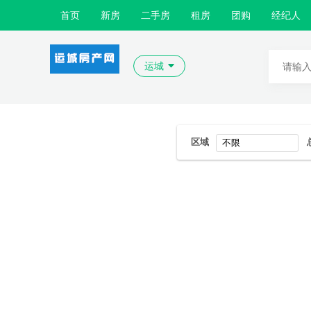
首页
新房
二手房
租房
团购
经纪人
运城
区域
不限