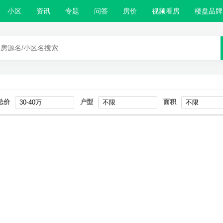
小区
资讯
专题
问答
房价
视频看房
楼盘品牌
总价
户型
面积
30-40万
不限
不限