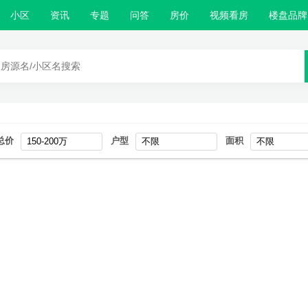
小区
资讯
专题
问答
房价
视频看房
楼盘品牌
总价
户型
面积
150-200万
不限
不限