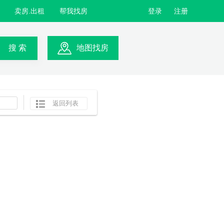
卖房.出租
帮我找房
登录
注册
搜 索
地图找房
返回列表