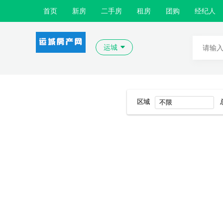
首页
新房
二手房
租房
团购
经纪人
运城
区域
不限