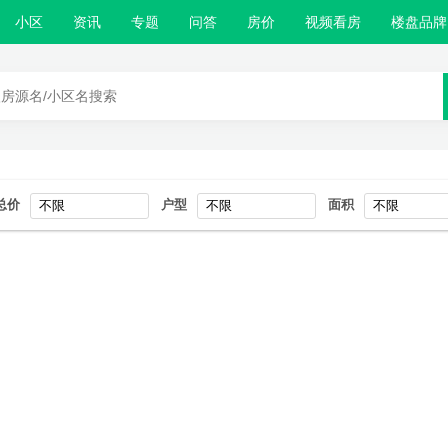
小区
资讯
专题
问答
房价
视频看房
楼盘品牌
总价
户型
面积
不限
不限
不限