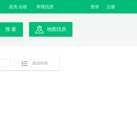
卖房.出租
帮我找房
登录
注册
搜 索
地图找房
返回列表