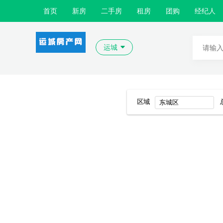
首页
新房
二手房
租房
团购
经纪人
运城
区域
东城区