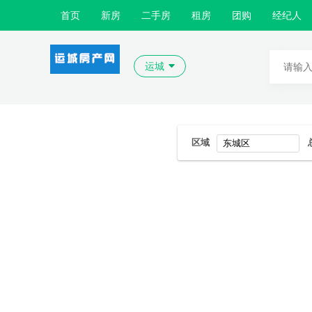
首页
新房
二手房
租房
团购
经纪人
运城
区域
东城区