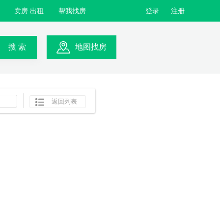
卖房.出租
帮我找房
登录
注册
搜 索
地图找房
返回列表