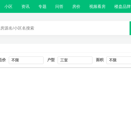
小区
资讯
专题
问答
房价
视频看房
楼盘品牌
总价
户型
面积
不限
三室
不限