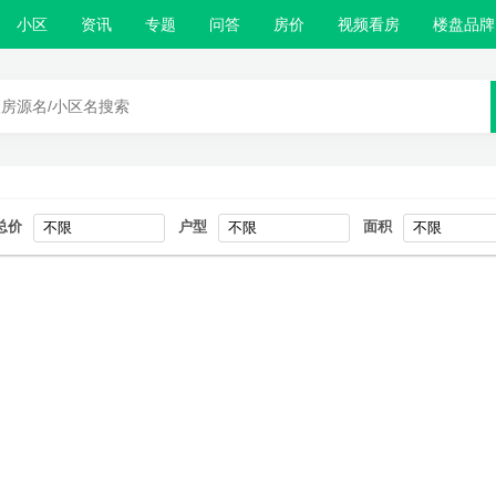
小区
资讯
专题
问答
房价
视频看房
楼盘品牌
总价
户型
面积
不限
不限
不限