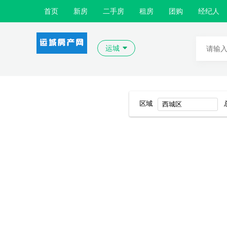
首页
新房
二手房
租房
团购
经纪人
运城
区域
西城区