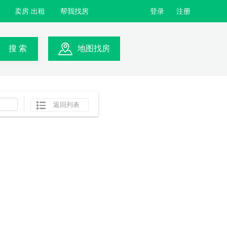
卖房.出租
帮我找房
登录
注册
搜 索
地图找房
返回列表