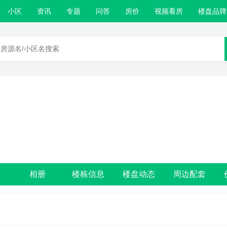
小区
资讯
专题
问答
房价
视频看房
楼盘品牌
相册
楼栋信息
楼盘动态
周边配套