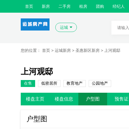
首页
新房
二手房
租房
团购
经纪人
运城
您的位置：
首页
>
运城新房
>
圣惠新区新房
>
上河观邸
上河观邸
在售
低密居所
教育地产
公园地产
楼盘主页
楼盘信息
户型图
预售证
户型图