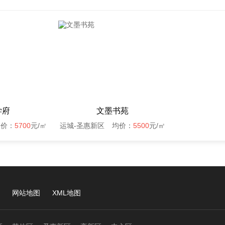
学府
文墨书苑
均价：
5700
元/㎡
运城-圣惠新区
均价：
5500
元/㎡
网站地图
XML地图