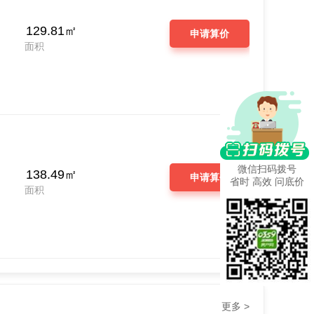
129.81㎡
申请算价
面积
微信扫码拨号
138.49㎡
申请算价
省时 高效 问底价
面积
更多 >