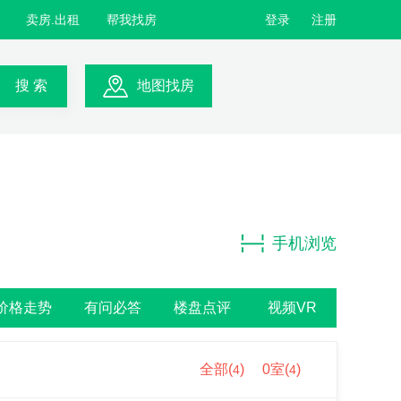
卖房.出租
帮我找房
登录
注册
搜 索
地图找房
手机浏览
价格走势
有问必答
楼盘点评
视频VR
全部(
)
0室(
)
4
4