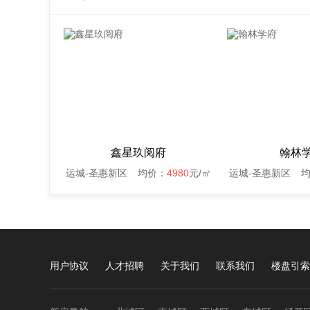
鑫星玖阅府
翰林
运城-圣惠新区
均价：
4980
元/㎡
运城-圣惠新区
用户协议
人才招聘
关于我们
联系我们
楼盘引索