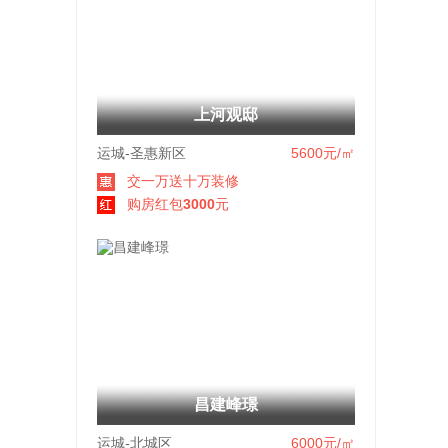
上河观邸
运城-圣惠新区
5600
元/㎡
交一万送十万装修
购房红包
3000
元
昌建峰璟
运城-北城区
6000
元/㎡