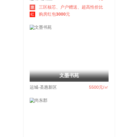
三区核芯、户户赠送、超高性价比
购房红包
3000
元
文墨书苑
运城-圣惠新区
5500
元/㎡