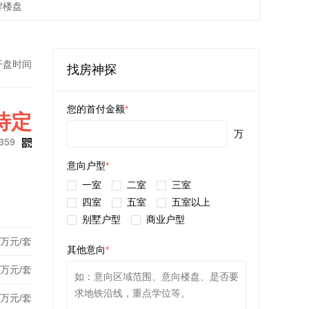
牌楼盘
开盘时间
找房神探
您的首付金额
*
待定
万
359
意向户型
*
一室
二室
三室
四室
五室
五室以上
别墅户型
商业户型
万元/套
其他意向
*
万元/套
万元/套