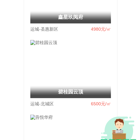
鑫星玖阅府
运城-圣惠新区
4980
元/㎡
碧桂园云顶
运城-北城区
6500
元/㎡