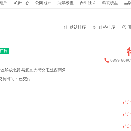
地产
宜居生态
公园地产
海景楼盘
养生社区
精装楼盘
品
默认排序
价格排序
在售
0359-8060
新区解放北路与复旦大街交汇处西南角
交房时间：
已交付
待定
待定
待定