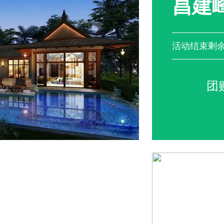
昌建
活动结束剩
团