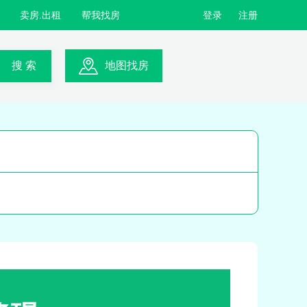
卖房.出租
帮我找房
登录
注册
搜 索
地图找房