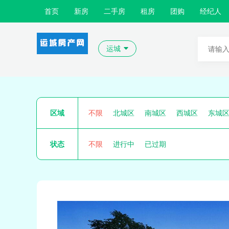
首页
新房
二手房
租房
团购
经纪人
运城
区域
不限
北城区
南城区
西城区
东城
状态
不限
进行中
已过期