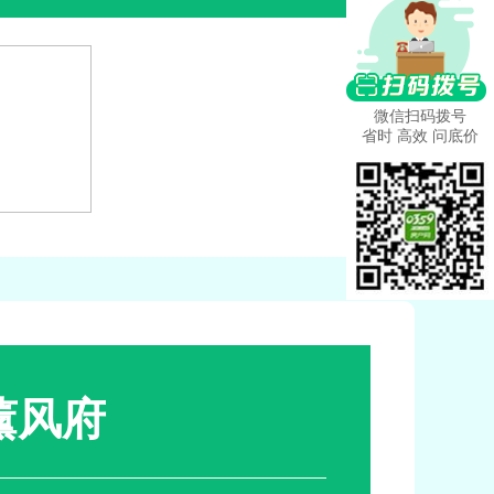
微信扫码拨号
省时 高效 问底价
薰风府