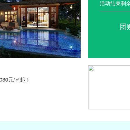
活动结束剩
团
80元/㎡起！