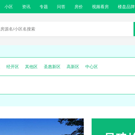
小区
资讯
专题
问答
房价
视频看房
楼盘品牌
区
经开区
其他区
圣惠新区
高新区
中心区