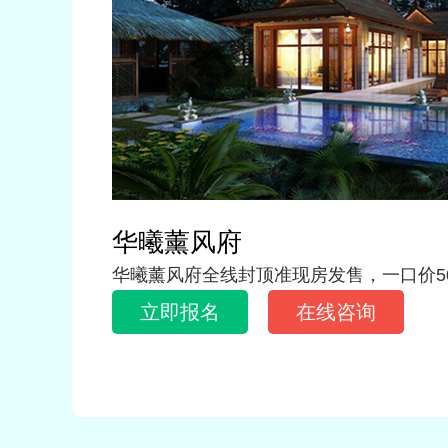
华曦薰风府
华曦薰风府全线封顶准现房发售，一口价50
立即报名
在线咨询