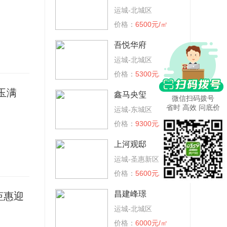
运城-北城区
价格：
6500元/㎡
吾悦华府
运城-北城区
价格：
5300元/㎡
玉满
鑫马央玺
微信扫码拨号
省时 高效 问底价
运城-东城区
价格：
9300元/㎡
上河观邸
运城-圣惠新区
价格：
5600元/㎡
昌建峰璟
钜惠迎
运城-北城区
价格：
6000元/㎡