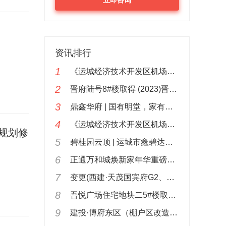
立即咨询
资讯排行
1
《运城经济技术开发区机场以南片区控制性详细规划修编》简介！
2
晋府陆号8#楼取得 (2023)晋商房预售运字第079号商品房预售许可证！
3
鼎鑫华府 | 国有明堂，家有中堂，家有中堂，金玉满堂！
4
《运城经济技术开发区机场以南片区控制性详细规划修编》简介！
规划修
5
碧桂园云顶 | 运城市鑫碧达房地产开发有限公司取得城镇污水排入排水管网许可证！
6
正通万和城焕新家年华重磅上线，4重惊喜大礼钜惠迎新年！
7
变更(西建·天茂国宾府G2、G3、G5、G6、G7、G9)面积(2021)晋商房预售运字第032！
8
吾悦广场住宅地块二5#楼取得(2023)晋商房预售运字第078号商品房预售许可证！
9
建投·博府东区（棚户区改造）12#、13#、15#、16#楼取得建筑工程施工许可证！