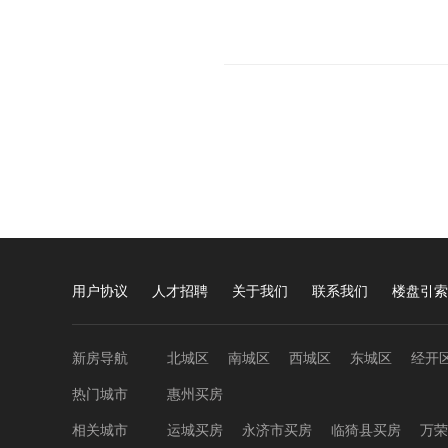
用户协议
人才招聘
关于我们
联系我们
楼盘引索
新房导航
北城区
南城区
西城区
东城区
经开
热门城市
惠州买房
相关城市
运城买房
永济市买房
临猗县买房
万荣