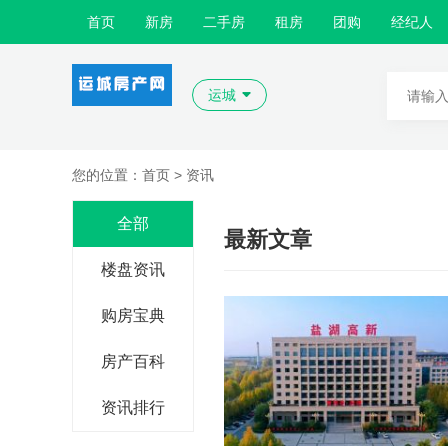
首页
新房
二手房
租房
团购
经纪人
运城
您的位置：首页 >
资讯
全部
最新文章
楼盘资讯
购房宝典
房产百科
资讯排行