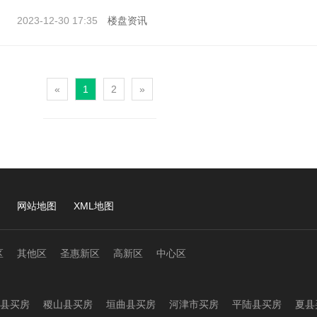
2023-12-30 17:35
楼盘资讯
«
1
2
»
网站地图
XML地图
区
其他区
圣惠新区
高新区
中心区
县买房
稷山县买房
垣曲县买房
河津市买房
平陆县买房
夏县