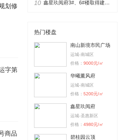
10
鑫星玖阅府3#、6#楼取得建设工程竣工规划认可证！
规划修
热门楼盘
南山新境市民广场
运城-南城区
价格：
9000元/㎡
售运字第
华曦薰风府
运城-南城区
价格：
5200元/㎡
鑫星玖阅府
运城-圣惠新区
价格：
4980元/㎡
9号商品
碧桂园云顶