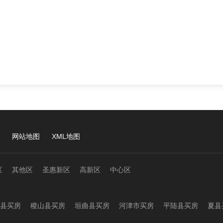
网站地图
XML地图
区
其他区
圣惠新区
高新区
中心区
县买房
稷山县买房
垣曲县买房
河津市买房
平陆县买房
夏县