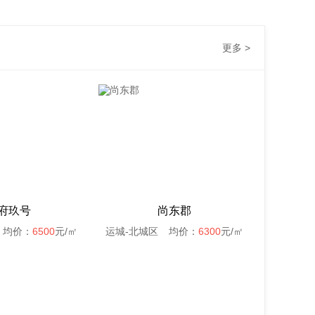
更多 >
府玖号
尚东郡
均价：
6500
元/㎡
运城-北城区
均价：
6300
元/㎡