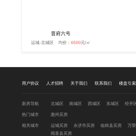
晋府六号
运城-北城区
均价：
6500
元/㎡
用户协议
人才招聘
关于我们
联系我们
楼盘引索
新房导航
北城区
南城区
西城区
东城区
经开
热门城市
惠州买房
相关城市
运城买房
永济市买房
临猗县买房
万荣
闻喜县买房