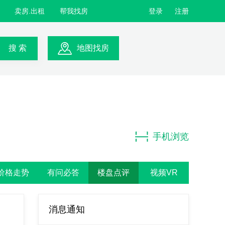
卖房.出租
帮我找房
登录
注册
搜 索
地图找房
手机浏览
价格走势
有问必答
楼盘点评
视频VR
消息通知