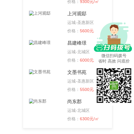
价格：
9300元/㎡
上河观邸
运城-圣惠新区
价格：
5600元/㎡
昌建峰璟
运城-北城区
微信扫码拨号
价格：
6000元/㎡
省时 高效 问底价
文墨书苑
运城-圣惠新区
价格：
5500元/㎡
尚东郡
运城-北城区
价格：
6300元/㎡