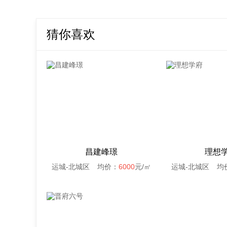
猜你喜欢
昌建峰璟
理想
运城-北城区
均价：
6000
元/㎡
运城-北城区
均