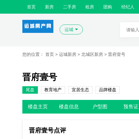
首页
新房
二手房
租房
团购
经纪人
运城
您的位置：
首页
>
运城新房
>
北城区新房
>
晋府壹号
晋府壹号
尾盘
教育地产
宜居生态
品牌楼盘
楼盘主页
楼盘信息
户型图
预售证
晋府壹号点评