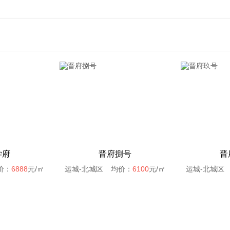
学府
晋府捌号
晋
价：
6888
元/㎡
运城-北城区
均价：
6100
元/㎡
运城-北城区