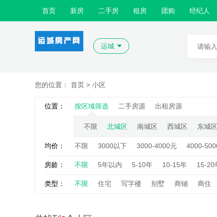
首页
新房
二手房
租房
团购
经纪人
运城
您的位置：
首页
> 小区
位置：
按区域筛选
二手房源
出租房源
不限
北城区
南城区
西城区
东城
均价：
不限
3000以下
3000-4000元
4000-50
房龄：
不限
5年以内
5-10年
10-15年
15-2
类型：
不限
住宅
写字楼
别墅
商铺
商住