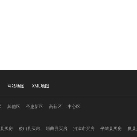
网站地图
XML地图
区
其他区
圣惠新区
高新区
中心区
县买房
稷山县买房
垣曲县买房
河津市买房
平陆县买房
夏县