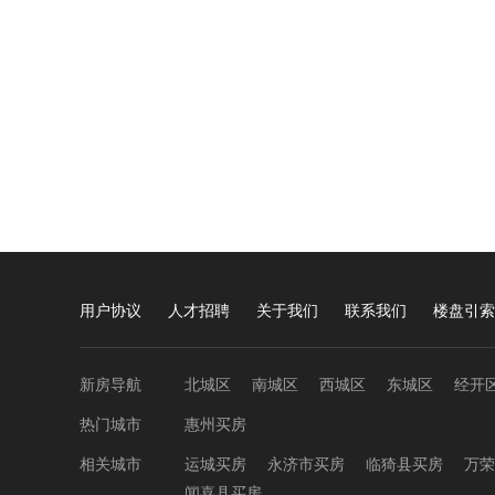
用户协议
人才招聘
关于我们
联系我们
楼盘引索
新房导航
北城区
南城区
西城区
东城区
经开
热门城市
惠州买房
相关城市
运城买房
永济市买房
临猗县买房
万荣
闻喜县买房