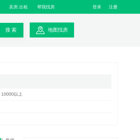
卖房.出租
帮我找房
登录
注册
搜 索
地图找房
10000以上